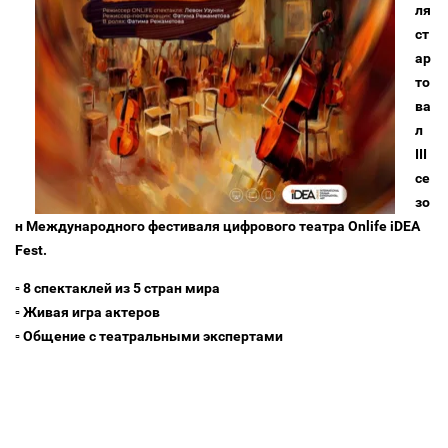
ля
ст
ар
то
ва
л
III
се
зо
н Международного фестиваля цифрового театра Onlife iDEA
Fest.
▫️ 8 спектаклей из 5 стран мира
▫️ Живая игра актеров
▫️ Общение с театральными экспертами