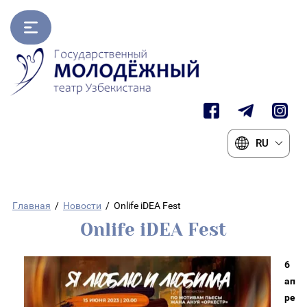
RU
Главная
/
Новости
/
Onlife iDEA Fest
Onlife iDEA Fest
6
ап
ре