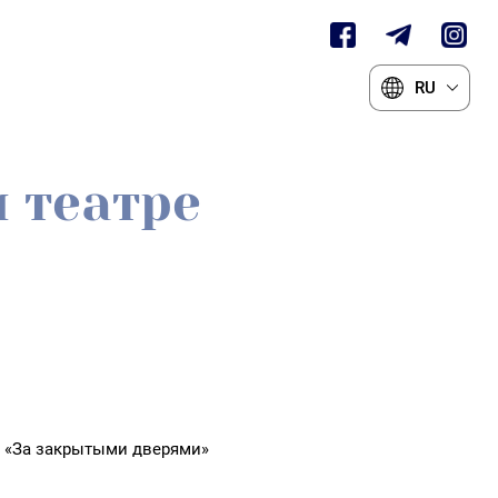
RU
 театре
м «За закрытыми дверями»