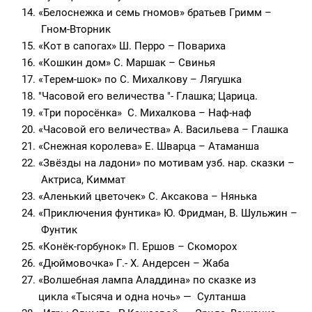
«Белоснежка и семь гномов» братьев Гримм –
Гном-Вторник
«Кот в сапогах» Ш. Перро – Повариха
«Кошкин дом» С. Маршак – Свинья
«Терем-шок» по С. Михалкову – Лягушка
"Часовой его величества "- Глашка; Царица.
«Три поросёнка» С. Михалкова – Наф-наф
«Часовой его величества» А. Васильева – Глашка
«Снежная королева» Е. Шварца – Атаманша
«Звёзды на ладони» по мотивам узб. нар. сказки –
Актриса, Киммат
«Аленький цветочек» С. Аксакова – Нянька
«Приключения фунтика» Ю. Фридман, В. Шульжин –
Фунтик
«Конёк-горбунок» П. Ершов – Скоморох
«Дюймовочка» Г.- Х. Андерсен – Жаба
«Волшебная лампа Аладдина» по сказке из
цикла «Тысяча и одна ночь» — Султанша