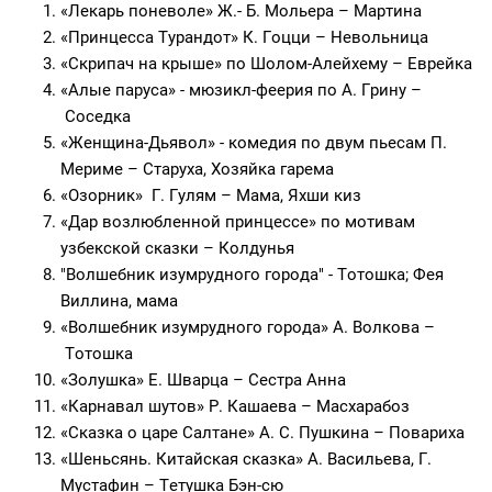
«Лекарь поневоле» Ж.- Б. Мольера – Мартина
«Принцесса Турандот» К. Гоцци – Невольница
«Скрипач на крыше» по Шолом-Алейхему – Еврейка
«Алые паруса» - мюзикл-феерия по А. Грину –
Соседка
«Женщина-Дьявол» - комедия по двум пьесам П.
Мериме – Старуха, Хозяйка гарема
«Озорник» Г. Гулям – Мама, Яхши киз
«Дар возлюбленной принцессе» по мотивам
узбекской сказки – Колдунья
"Волшебник изумрудного города" - Тотошка; Фея
Виллина, мама
«Волшебник изумрудного города» А. Волкова –
Тотошка
«Золушка» Е. Шварца – Сестра Анна
«Карнавал шутов» Р. Кашаева – Масхарабоз
«Сказка о царе Салтане» А. С. Пушкина – Повариха
«Шеньсянь. Китайская сказка» А. Васильева, Г.
Мустафин – Тетушка Бэн-сю