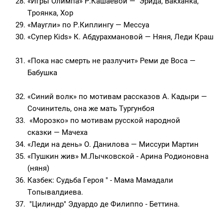
«Игры Олимпа» Р.Кашаевой — Эрида, Вакханка,
Троянка, Хор
«Маугли» по Р.Киплингу — Мессуа
«Супер Kids» К. Абдурахмановой — Няня, Леди Краш
«Пока нас смерть не разлучит» Реми де Воса —
Бабушка
«Синий волк» по мотивам рассказов А. Кадыри —
Сочинитель, она же мать Тургунбоя
«Морозко» по мотивам русской народной
сказки — Мачеха
«Леди на день» О. Данилова — Миссури Мартин
«Пушкин жив» М.Лычковской - Арина Родионовна
(няня)
Казбек: Судьба Героя " - Мама Мамадали
Топывалдиева.
"Цилиндр" Эдуардо де Филиппо - Беттина.