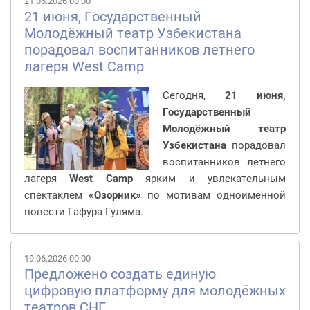
21.06.2026 00:00
21 июня, Государственный
Молодёжный театр Узбекистана
порадовал воспитанников летнего
лагеря West Camp
Сегодня,
21 июня,
Государственный
Молодёжный театр
Узбекистана
порадовал
воспитанников летнего
лагеря
West Camp
ярким и увлекательным
спектаклем
«Озорник»
по мотивам одноимённой
повести Гафура Гуляма.
19.06.2026 00:00
Предложено создать единую
цифровую платформу для молодёжных
театров СНГ