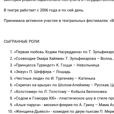
В театре работает с 2006 года и по сей день.
Принимала активное участие в театральных фестивалях: «Встре
СЫГРАННЫЕ РОЛИ:
«Первая любовь Ходжи Насреддина» по Т. Зульфикаро
«Созвездие Омара Хайяма» Т. Зульфикарова – Волна,
«Принцесса Турандот» К. Гоцци – Невольница
«Эквус» П. Шеффера – Лошадь
«Честные люди» по И. Тургеневу – Катенька
«Скрипач на крыше» по Шолом-Алейхему – Русская, Ц
«Холстомер» по Л. Толстому – Кобыла Белоножка
«Содом и Гоморра XXI» - пластическое шоу в стиле п
«Алые паруса» - мюзикл-феерия по А. Грину – Мама Ас
«Женщина-Дьявол» - комедия по двум пьесам П. Мери