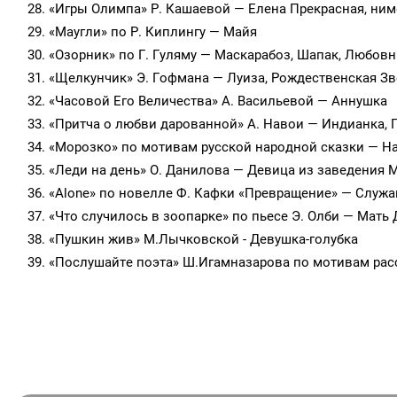
«Игры Олимпа» Р. Кашаевой — Елена Прекрасная, ним
«Маугли» по Р. Киплингу — Майя
«Озорник» по Г. Гуляму — Маскарабоз, Шапак, Любов
«Щелкунчик» Э. Гофмана — Луиза, Рождественская Зв
«Часовой Его Величества» А. Васильевой — Аннушка
«Притча о любви дарованной» А. Навои — Индианка, 
«Морозко» по мотивам русской народной сказки — Н
«Леди на день» О. Данилова — Девица из заведения 
«Alone» по новелле Ф. Кафки «Превращение» — Служа
«Что случилось в зоопарке» по пьесе Э. Олби — Мать
«Пушкин жив» М.Лычковской - Девушка-голубка
«Послушайте поэта» Ш.Игамназарова по мотивам расск