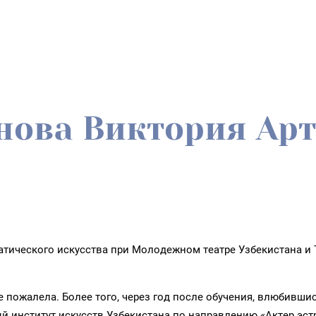
ова Виктория Ар
атического искусства при Молодежном театре Узбекистана и
 пожалела. Более того, через год после обучения, влюбившис
 институт искусств Узбекистана по направлению «Актер эстр