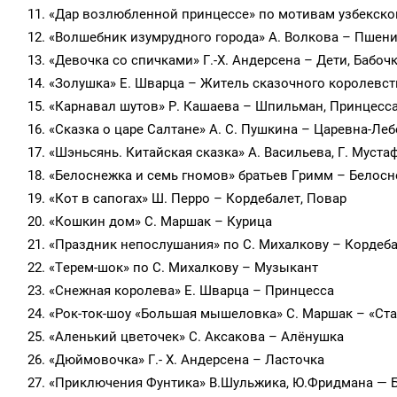
«Дар возлюбленной принцессе» по мотивам узбекско
«Волшебник изумрудного города» А. Волкова – Пшени
«Девочка со спичками» Г.-Х. Андерсена – Дети, Бабоч
«Золушка» Е. Шварца – Житель сказочного королевст
«Карнавал шутов» Р. Кашаева – Шпильман, Принцесс
«Сказка о царе Салтане» А. С. Пушкина – Царевна-Леб
«Шэньсянь. Китайская сказка» А. Васильева, Г. Мус
«Белоснежка и семь гномов» братьев Гримм – Белос
«Кот в сапогах» Ш. Перро – Кордебалет, Повар
«Кошкин дом» С. Маршак – Курица
«Праздник непослушания» по С. Михалкову – Кордеб
«Терем-шок» по С. Михалкову – Музыкант
«Снежная королева» Е. Шварца – Принцесса
«Рок-ток-шоу «Большая мышеловка» С. Маршак – «Ст
«Аленький цветочек» С. Аксакова – Алёнушка
«Дюймовочка» Г.- Х. Андерсена – Ласточка
«Приключения Фунтика» В.Шульжика, Ю.Фридмана — 