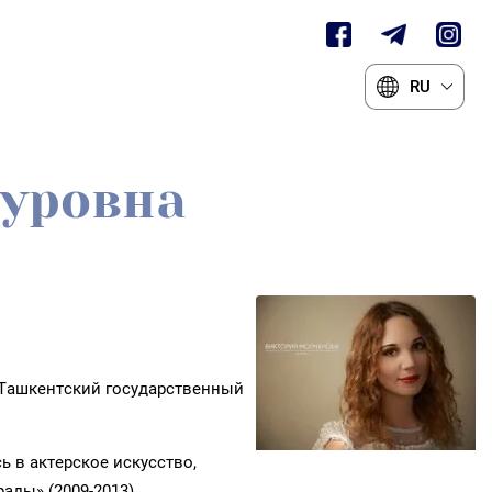
RU
туровна
 Ташкентский государственный
ь в актерское искусство,
ады» (2009-2013).