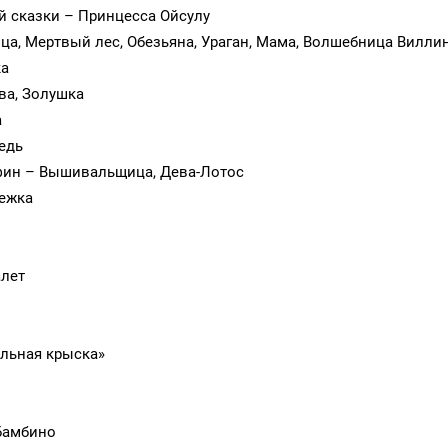
й сказки – Принцесса Ойсулу
ца, Мертвый лес, Обезьяна, Ураган, Мама, Волшебница Вилли
ка
ва, Золушка
а
едь
тафин – Вышивальщица, Дева-Лотос
нежка
алет
альная крыска»
Бамбино