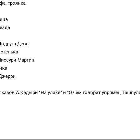
фа, троянка
ница
езда
Подруга Девы
астенька
Миссури Мартин
нка
 Джерри
азов А.Кадыри "На улаке" и "О чем говорит упрямец Ташпула