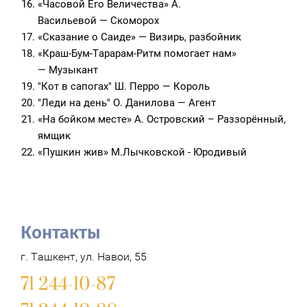
«Часовой Его Величества» А.
Васильевой — Скоморох
«Сказание о Саиде» — Визирь, разбойник
«Краш-Бум-Тарарам-Ритм помогает нам»
— Музыкант
"Кот в сапогах" Ш. Перро — Король
"Леди на день" О. Данилова — Агент
«На бойком месте» А. Островский – Раззорённый,
ямщик
«Пушкин жив» М.Лычковской - Юродивый
Контакты
г. Ташкент, ул. Навои, 55
71 244-10-87