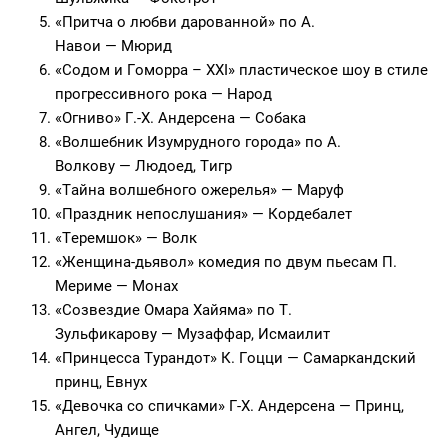
«Притча о любви дарованной» по А.
Навои — Мюрид
«Содом и Гоморра – XXI» пластическое шоу в стиле
прогрессивного рока — Народ
«Огниво» Г.-Х. Андерсена — Собака
«Волшебник Изумрудного города» по А.
Волкову — Людоед, Тигр
«Тайна волшебного ожерелья» — Маруф
«Праздник непослушания» — Кордебалет
«Теремшок» — Волк
«Женщина-дьявол» комедия по двум пьесам П.
Мериме — Монах
«Созвездие Омара Хайяма» по Т.
Зульфикарову — Музаффар, Исмаилит
«Принцесса Турандот» К. Гоцци — Самаркандский
принц, Евнух
«Девочка со спичками» Г-Х. Андерсена — Принц,
Ангел, Чудище