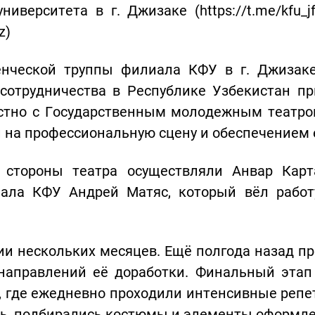
ниверситета в г. Джизаке (https://t.me/kfu_
z)
енческой труппы филиала КФУ в г. Джизак
ссотрудничества в Республике Узбекистан п
естно с Государственным молодежным театр
и на профессиональную сцену и обеспечением 
о стороны театра осуществляли Анвар Кар
ала КФУ Андрей Матяс, который вёл работу
ии нескольких месяцев. Ещё полгода назад п
направлений её доработки. Финальный этап
а, где ежедневно проходили интенсивные репе
ь, подбирались костюмы и элементы оформле