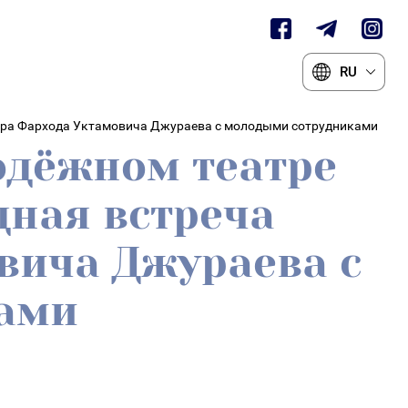
RU
атра Фархода Уктамовича Джураева с молодыми сотрудниками
одёжном театре
дная встреча
вича Джураева с
ами