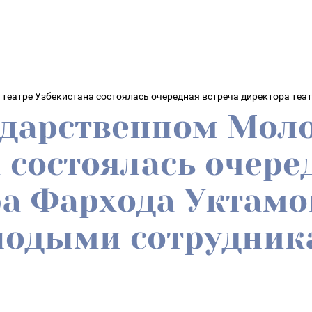
 театре Узбекистана состоялась очередная встреча директора те
сударственном Мол
 состоялась очере
ра Фархода Уктамо
лодыми сотрудник