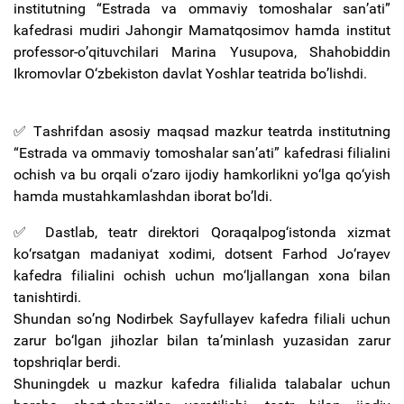
institutning “Estrada va ommaviy tomoshalar san’ati”
kafedrasi mudiri Jahongir Mamatqosimov hamda institut
professor-o’qituvchilari Marina Yusupova, Shahobiddin
Ikromovlar O‘zbekiston davlat Yoshlar teatrida bo’lishdi.
✅ Tashrifdan asosiy maqsad mazkur teatrda institutning
“Estrada va ommaviy tomoshalar san’ati” kafedrasi filialini
ochish va bu orqali о‘zaro ijodiy hamkorlikni yо‘lga qо‘yish
hamda mustahkamlashdan iborat bo’ldi.
✅ Dastlab, teatr direktori Qoraqalpog‘istonda xizmat
kо‘rsatgan madaniyat xodimi, dotsent Farhod Jо‘rayev
kafedra filialini ochish uchun mо‘ljallangan xona bilan
tanishtirdi.
Shundan so’ng Nodirbek Sayfullayev kafedra filiali uchun
zarur bо‘lgan jihozlar bilan ta’minlash yuzasidan zarur
topshriqlar berdi.
Shuningdek u mazkur kafedra filialida talabalar uchun