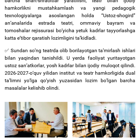
barcha shart-shraoitlar yaratilishi, teatr bilan ijodiy
hamkorlikni mustahkamlash va yangi pedagogik
texnologiyalarga asoslangan holda “Ustoz-shogird”
an’analarida estrada teatri, ommaviy bayram va
tomoshalar rejissurasi bо‘yicha yetuk kadrlar tayyorlashga
katta e’tibor qaratish lozimligini ta’kidladi.
✅ Sundan so’ng teatrda olib borilayotgan ta’mirlash ishlari
bilan yaqindan tanishildi. U yerda faoliyat yuritayotgan
ustoz san’atkorlar, yosh kadrlar bilan ijodiy muloqot qilindi.
2026-2027-о‘quv yilidan institut va teatr hamkorligida dual
ta’limni yо‘lga qо‘yish yuzasidan lozim bo’lgan barcha
masalalar kelishib olindi.